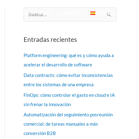
TO
ALCANCE
BLOG
CONTACTO
ESPAÑOL
B
u
s
Entradas recientes
c
a
Platform engineering: qué es y cómo ayuda a
r
acelerar el desarrollo de software
p
Data contracts: cómo evitar inconsistencias
o
entre los sistemas de una empresa
r
FinOps: cómo controlar el gasto en cloud e IA
:
sin frenar la innovación
Automatización del seguimiento posreunión
comercial: de tareas manuales a más
conversión B2B