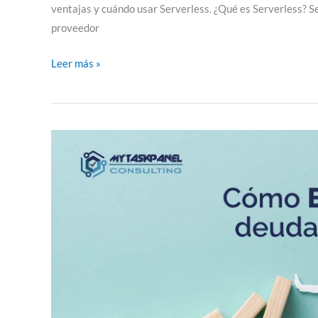
ventajas y cuándo usar Serverless. ¿Qué es Serverless? S
proveedor
Leer más »
Deuda
técnica:
definición,
tipos
y
consejos
para
evitarla