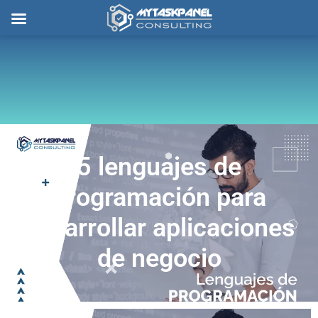
Ir
al
contenido
5 lenguajes de
programación para
desarrollar aplicaciones
de negocio