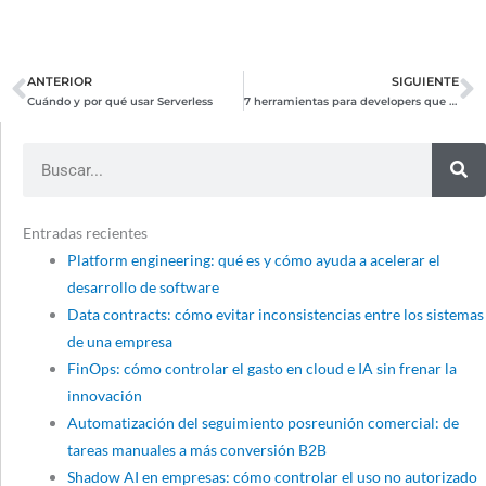
ANTERIOR
SIGUIENTE
Prev
N
Cuándo y por qué usar Serverless
7 herramientas para developers que deberías probar
Search
Entradas recientes
Platform engineering: qué es y cómo ayuda a acelerar el
desarrollo de software
Data contracts: cómo evitar inconsistencias entre los sistemas
de una empresa
FinOps: cómo controlar el gasto en cloud e IA sin frenar la
innovación
Automatización del seguimiento posreunión comercial: de
tareas manuales a más conversión B2B
Shadow AI en empresas: cómo controlar el uso no autorizado