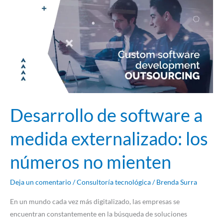
a
medida
externalizado:
los
números
no
mienten
Desarrollo de software a
medida externalizado: los
números no mienten
Deja un comentario
/
Consultoría tecnológica
/
Brenda Surra
En un mundo cada vez más digitalizado, las empresas se
encuentran constantemente en la búsqueda de soluciones