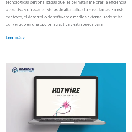
tecnológicas personalizadas que les permitan mejorar la eficiencia
operativa y ofrecer servicios de alta calidad a sus clientes. En este
contexto, el desarrollo de software a medida externalizado se ha
convertido en una opción atractiva y estratégica para
Leer más »
Introducción
a
Hotwire
para
el
desarrollo
web:
cuándo
y