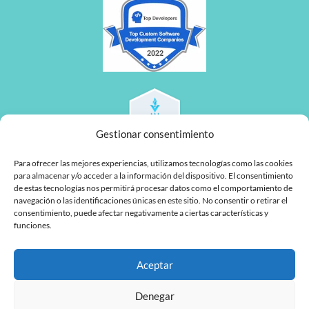
Gestionar consentimiento
Para ofrecer las mejores experiencias, utilizamos tecnologías como las cookies
para almacenar y/o acceder a la información del dispositivo. El consentimiento
de estas tecnologías nos permitirá procesar datos como el comportamiento de
navegación o las identificaciones únicas en este sitio. No consentir o retirar el
consentimiento, puede afectar negativamente a ciertas características y
funciones.
L
F
Aceptar
i
a
n
c
Denegar