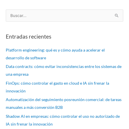
B
u
s
Entradas recientes
c
a
Platform engineering: qué es y cómo ayuda a acelerar el
r
desarrollo de software
p
Data contracts: cómo evitar inconsistencias entre los sistemas de
o
una empresa
r
FinOps: cómo controlar el gasto en cloud e IA sin frenar la
:
innovación
Automatización del seguimiento posreunión comercial: de tareas
manuales a más conversión B2B
Shadow AI en empresas: cómo controlar el uso no autorizado de
IA sin frenar la innovación