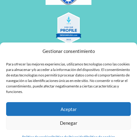
Gestionar consentimiento
Para ofrecer las mejores experiencias, utilizamos tecnologías como las cookies
para almacenar y/o acceder a la información del dispositivo. El consentimiento
de estas tecnologías nos permitirá procesar datos como el comportamiento de
navegación o las identificaciones únicas en este sitio. No consentir o retirar el
L
F
consentimiento, puede afectar negativamente a ciertas características y
funciones.
i
a
n
c
Aceptar
MyTaskPanel Consulting
k
e
e
b
Denegar
d
o
Política de cookies
Política de Privacidad
Política de cookies