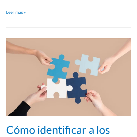
Leer más »
Cómo
identificar
a
los
stakeholders
del
proyecto
y
conseguir
el
éxito
Cómo identificar a los