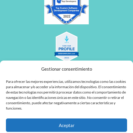
Gestionar consentimiento
Para ofrecer las mejores experiencias, utilizamos tecnologías como las cookies
para almacenar y/o acceder a la información del dispositivo. El consentimiento
de estas tecnologías nos permitirá procesar datos como el comportamiento de
navegación o las identificaciones únicas en este sitio. No consentir o retirar el
L
F
consentimiento, puede afectar negativamente a ciertas características y
funciones.
i
a
n
c
Aceptar
MyTaskPanel Consulting
k
e