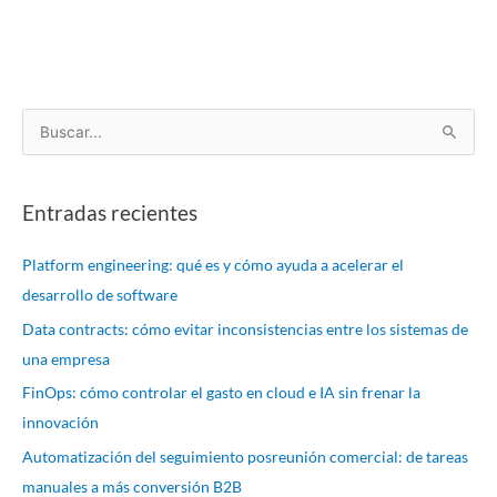
B
u
s
Entradas recientes
c
a
Platform engineering: qué es y cómo ayuda a acelerar el
r
desarrollo de software
p
Data contracts: cómo evitar inconsistencias entre los sistemas de
o
una empresa
r
FinOps: cómo controlar el gasto en cloud e IA sin frenar la
:
innovación
Automatización del seguimiento posreunión comercial: de tareas
manuales a más conversión B2B