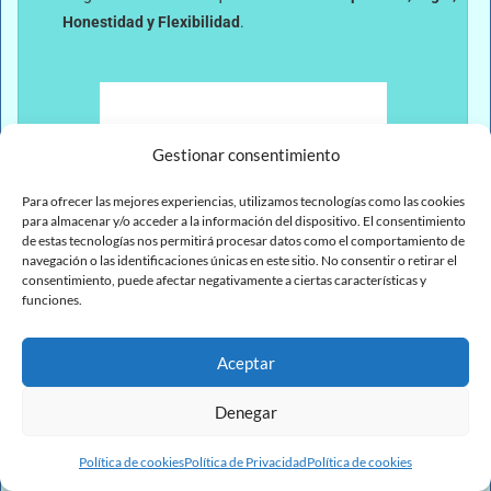
Honestidad y Flexibilidad
.
Gestionar consentimiento
Para ofrecer las mejores experiencias, utilizamos tecnologías como las cookies
para almacenar y/o acceder a la información del dispositivo. El consentimiento
de estas tecnologías nos permitirá procesar datos como el comportamiento de
navegación o las identificaciones únicas en este sitio. No consentir o retirar el
consentimiento, puede afectar negativamente a ciertas características y
funciones.
Turismo y Hostelería
Aceptar
Denegar
Política de cookies
Política de Privacidad
Política de cookies