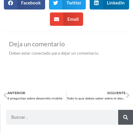
Facebook
Twitter
LinkedIn
Email
Deja un comentario
Debes estar conectado para dejar un comentario.
ANTERIOR
SIGUIENTE
Prev
N
6 preguntas sobre desarrollo mobile
Todo lo que debes saber sobre el desarrollo de software a medida
Search