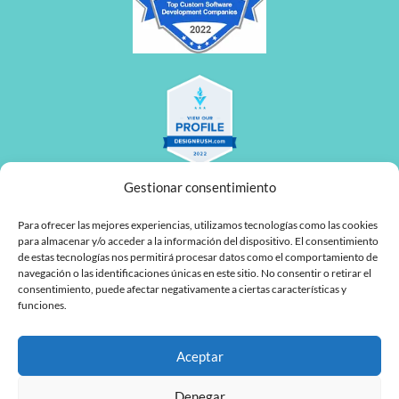
Gestionar consentimiento
Para ofrecer las mejores experiencias, utilizamos tecnologías como las cookies
para almacenar y/o acceder a la información del dispositivo. El consentimiento
de estas tecnologías nos permitirá procesar datos como el comportamiento de
navegación o las identificaciones únicas en este sitio. No consentir o retirar el
L
F
consentimiento, puede afectar negativamente a ciertas características y
funciones.
i
a
n
c
Aceptar
MyTaskPanel Consulting
k
e
Denegar