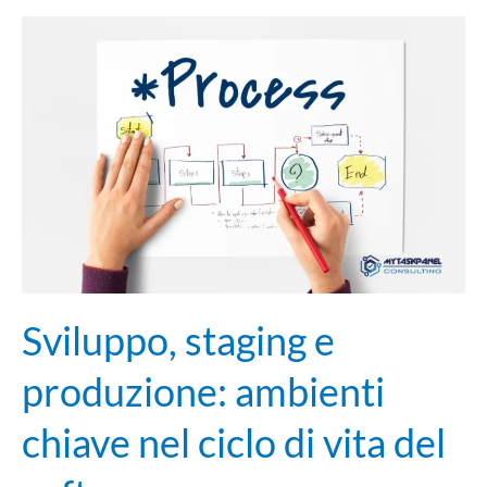
Sviluppo,
staging
e
produzione:
ambienti
chiave
nel
ciclo
di
vita
del
Sviluppo, staging e
software
produzione: ambienti
chiave nel ciclo di vita del