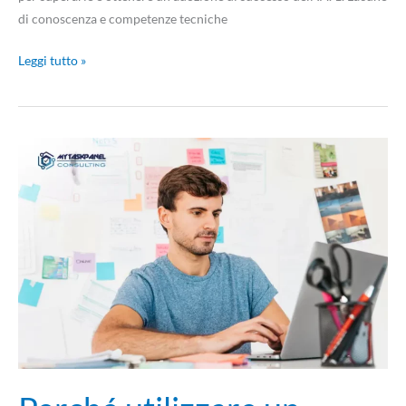
di conoscenza e competenze tecniche
Leggi tutto »
Perché
utilizzare
un
framework
per
lo
sviluppo:
pro
e
contro