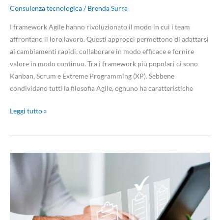
Consulenza tecnologica
/
Brenda Surra
I framework Agile hanno rivoluzionato il modo in cui i team
affrontano il loro lavoro. Questi approcci permettono di adattarsi
ai cambiamenti rapidi, collaborare in modo efficace e fornire
valore in modo continuo. Tra i framework più popolari ci sono
Kanban, Scrum e Extreme Programming (XP). Sebbene
condividano tutti la filosofia Agile, ognuno ha caratteristiche
Leggi tutto »
L’arte
del
deployment:
come
distribuire
applicazioni