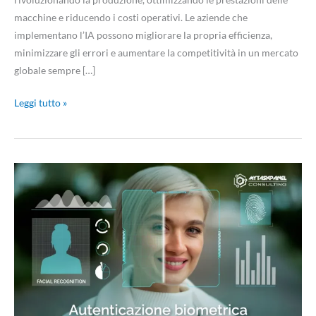
macchine e riducendo i costi operativi. Le aziende che
implementano l’IA possono migliorare la propria efficienza,
minimizzare gli errori e aumentare la competitività in un mercato
globale sempre […]
Leggi tutto »
Autenticazione
biometrica:
come
funziona
e
quali
sono
i
suoi