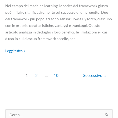
Nel campo del machine learning, la scelta del framework giusto
può influire significativamente sul successo di un progetto. Due
dei framework più popolari sono TensorFlow e PyTorch, ciascuno
con le proprie caratteristiche, vantaggi e svantaggi. Questo
articolo analizza in dettaglio i loro benefici, le limitazioni e i casi
d’uso in cui ciascun framework eccelle, per
Leggi tutto »
1
2
…
10
Successivo
→
C