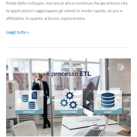
finale dello sviluppo, ma una pratica continua che garantisce che
le applicazioni raggiungano gli utenti in modo rapido, sicuro e
affidabile. In questo articolo, esploreremo
Leggi tutto »
L’importanza
dell’ETL
nel
machine
learning