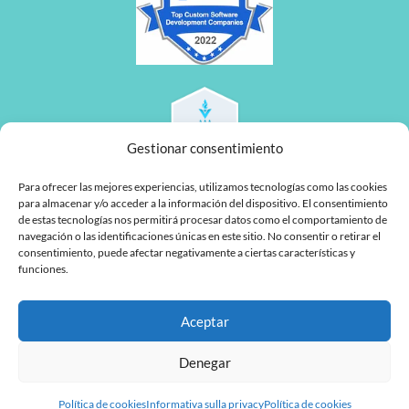
Gestionar consentimiento
Para ofrecer las mejores experiencias, utilizamos tecnologías como las cookies
para almacenar y/o acceder a la información del dispositivo. El consentimiento
de estas tecnologías nos permitirá procesar datos como el comportamiento de
navegación o las identificaciones únicas en este sitio. No consentir o retirar el
consentimiento, puede afectar negativamente a ciertas características y
funciones.
L
F
Aceptar
i
a
n
c
Denegar
MyTaskPanel Consulting
k
e
Política de cookies
Informativa sulla privacy
Política de cookies