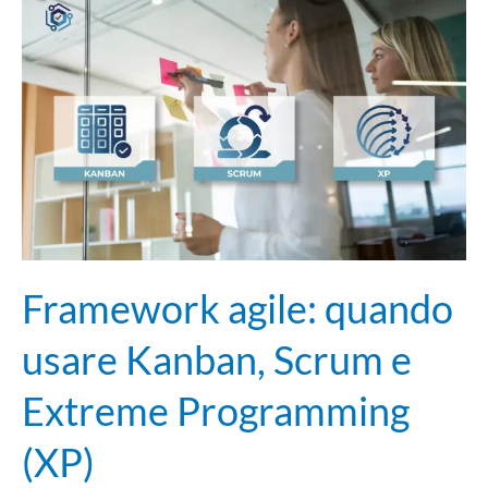
agile:
quando
usare
Kanban,
Scrum
e
Extreme
Programming
(XP)
Framework agile: quando
usare Kanban, Scrum e
Extreme Programming
(XP)