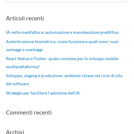
e
r
Articoli recenti
c
a
IA nella manifattura: automazione e manutenzione predittiva
:
Autenticazione biometrica: come funziona e quali sono i suoi
vantaggi e svantaggi
React Native e Flutter: quale conviene per lo sviluppo mobile
multipiattaforma?
Sviluppo, staging e produzione: ambienti chiave nel ciclo di vita
del software
Strategie per facilitare l’adozione dell’IA
Commenti recenti
Archivi