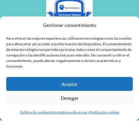
Gestionar consentimiento
Para ofrecer las mejores experiencias, utilizamos tecnologías como las cookies
para almacenar y/o acceder a la información del dispositivo. El consentimiento
de estas tecnologías nos permitirá procesar datos como el comportamiento de
navegación o las identificaciones únicas en este sitio. No consentir o retirar el
consentimiento, puede afectar negativamente a ciertas características y
funciones.
Aceptar
Denegar
Política de cookies
Informativa sulla privacy
Política de cookies
L
F
i
a
n
c