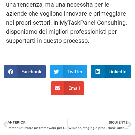
una tendenza, ma una necessità per le
aziende che vogliono innovare e primeggiare
nei propri settori. In MyTaskPanel Consulting,
disponiamo dei migliori professionisti per
supportarti in questo processo.
Facebook
Twitter
LinkedIn
Email
ANTERIOR
SIGUIENTE
Prev
N
Perché utilizzare un framework per lo sviluppo: pro e contro
Sviluppo, staging e produzione: ambienti chiave nel ciclo di vita del software