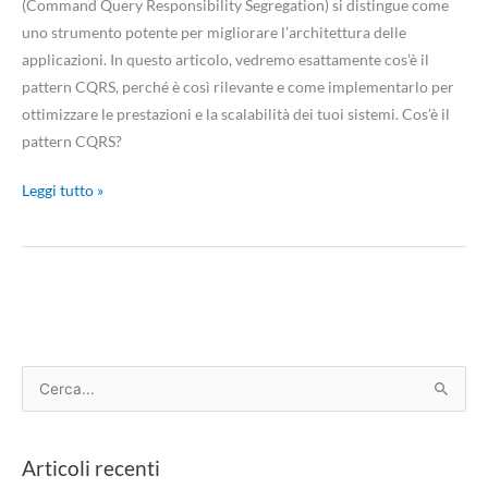
(Command Query Responsibility Segregation) si distingue come
uno strumento potente per migliorare l’architettura delle
applicazioni. In questo articolo, vedremo esattamente cos’è il
pattern CQRS, perché è così rilevante e come implementarlo per
ottimizzare le prestazioni e la scalabilità dei tuoi sistemi. Cos’è il
pattern CQRS?
Leggi tutto »
C
e
r
Articoli recenti
c