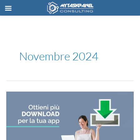
Vai
al
contenuto
Novembre 2024
Ottieni
più
download
per
la
tua