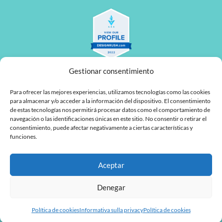
Gestionar consentimiento
Para ofrecer las mejores experiencias, utilizamos tecnologías como las cookies
para almacenar y/o acceder a la información del dispositivo. El consentimiento
de estas tecnologías nos permitirá procesar datos como el comportamiento de
navegación o las identificaciones únicas en este sitio. No consentir o retirar el
L
F
consentimiento, puede afectar negativamente a ciertas características y
funciones.
i
a
n
c
Aceptar
MyTaskPanel Consulting
k
e
e
b
Denegar
d
o
Política de cookies
Informativa sulla privacy
Política de cookies
i
o