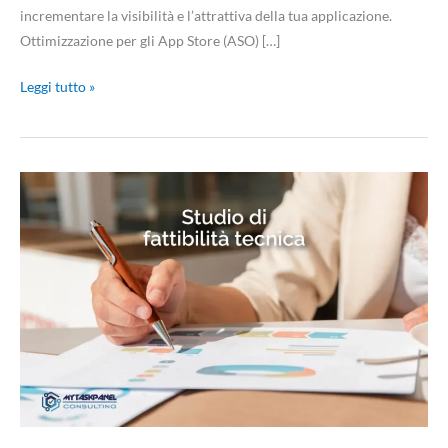
incrementare la visibilità e l’attrattiva della tua applicazione.
Ottimizzazione per gli App Store (ASO) […]
Leggi tutto »
Studio
di
fattibilità
tecnica:
una
chiave
per
il
successo
dei
progetti