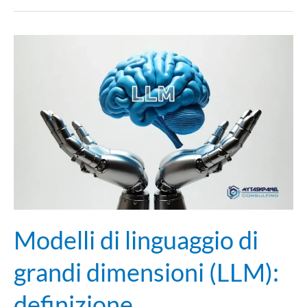
Modelli
di
linguaggio
di
grandi
dimensioni
(LLM):
definizione,
funzionamento
e
utilizzi
Modelli di linguaggio di
grandi dimensioni (LLM):
definizione,