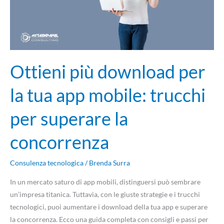
app
mobile:
trucchi
per
superare
Ottieni più download per
la
concorrenza
la tua app mobile: trucchi
per superare la
concorrenza
Consulenza tecnologica
/
Brenda Surra
In un mercato saturo di app mobili, distinguersi può sembrare
un’impresa titanica. Tuttavia, con le giuste strategie e i trucchi
tecnologici, puoi aumentare i download della tua app e superare
la concorrenza. Ecco una guida completa con consigli e passi per