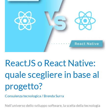
React
Native:
quale
scegliere
in
base
al
progetto?
ReactJS o React Native:
quale scegliere in base al
progetto?
Consulenza tecnologica
/
Brenda Surra
Nell’universo dello sviluppo software, la scelta della tecnologia