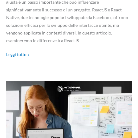
giusta è un passo importante che può influenzare
significativamente il successo di un progetto. ReactJS e React
Native, due tecnologie popolari sviluppate da Facebook, offrono
soluzioni efficaci per lo sviluppo delle interfacce utente, ma
vengono applicate in contesti diversi. In questo articolo,
esamineremo le differenze tra ReactJS
Leggi tutto »
Sviluppo
web
nel
2024:
tendenze
e
principali