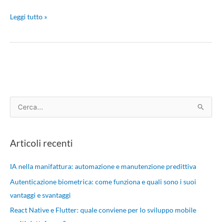
Leggi tutto »
C
e
r
Articoli recenti
c
a
IA nella manifattura: automazione e manutenzione predittiva
:
Autenticazione biometrica: come funziona e quali sono i suoi
vantaggi e svantaggi
React Native e Flutter: quale conviene per lo sviluppo mobile