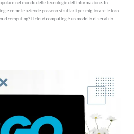
polare nel mondo delle tecnologie dell’informazione. In
ng e come le aziende possono sfruttarli per migliorare le loro
cloud computing? Il cloud computing è un modello di servizio