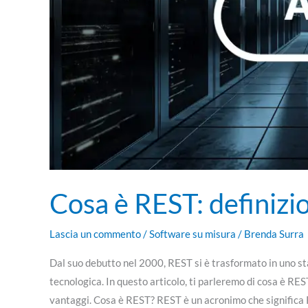
Cosa è REST: definizio
Lascia un commento
/
Software su misura
/
Brenda Surra
Dal suo debutto nel 2000, REST si è trasformato in uno st
tecnologica. In questo articolo, ti parleremo di cosa è REST
vantaggi. Cosa è REST? REST è un acronimo che significa 