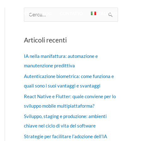
O
PRODOTTO
BLOG
CONTATTO
ITALIANO
C
e
r
Articoli recenti
c
a
IA nella manifattura: automazione e
:
manutenzione predittiva
Autenticazione biometrica: come funziona e
quali sono i suoi vantaggi e svantaggi
React Native e Flutter: quale conviene per lo
sviluppo mobile multipiattaforma?
Sviluppo, staging e produzione: ambienti
chiave nel ciclo di vita del software
Strategie per facilitare l’adozione dell’IA