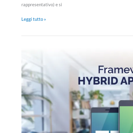
rappresentativo) e si
Leggi tutto »
Framework
per
lo
sviluppo
di
applicazioni
ibride