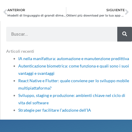
ANTERIOR
SIGUIENTE
Prev
N
Modelli di linguaggio di grandi dimensioni (LLM): definizione, funzionamento e utilizzi
Ottieni più download per la tua app mobile: trucchi per superare la concorrenza
Search
Articoli recenti
IA nella manifattura: automazione e manutenzione predittiva
Autenticazione biometrica: come funziona e quali sono i suoi
vantaggi e svantaggi
React Native e Flutter: quale conviene per lo sviluppo mobile
multipiattaforma?
Sviluppo, staging e produzione: ambienti chiave nel ciclo di
vita del software
Strategie per facilitare l’adozione dell’IA