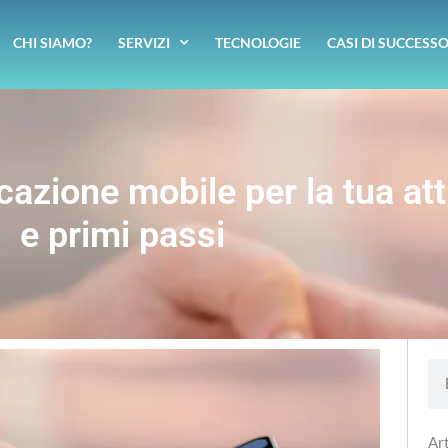
CHI SIAMO?
SERVIZI
TECNOLOGIE
CASI DI SUCCESS
azione mobile per la tua att
e primi passi
Se
Art