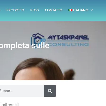
O
PRODOTTO
BLOG
CONTATTO
ITALIANO
ompleta sulle
arch
icoli recenti