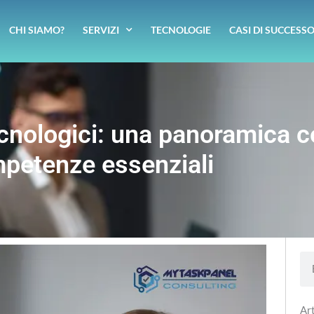
CHI SIAMO?
SERVIZI
TECNOLOGIE
CASI DI SUCCESS
cnologici: una panoramica c
petenze essenziali
Se
Art