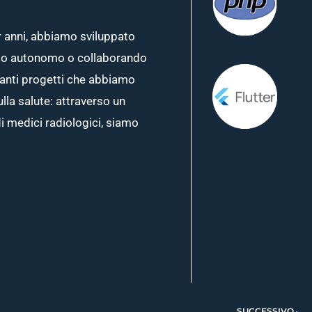
r anni, abbiamo sviluppato
 modo autonomo o collaborando
tanti progetti che abbiamo
lla salute: attraverso un
i medici radiologici, siamo
N
SUCCESSIVO